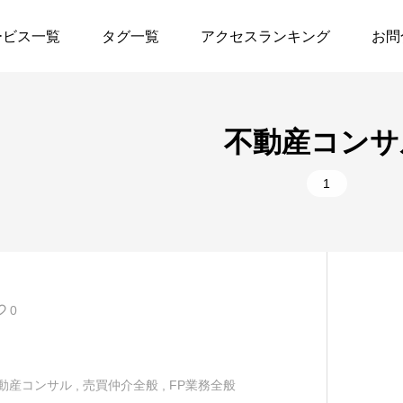
ービス一覧
タグ一覧
アクセスランキング
お問
保守
2
生命保険
不動産コンサ
生保・損保各社
1
階段通路すべり止め
1
高たんぱく低脂肪
1
登記
鋳造用木型
1
自動車保険
家族葬
1
歯車
0
御祝花
1
飲食
リフォーム
1
築設計全般
動産コンサル
,
売買仲介全般
,
FP業務全般