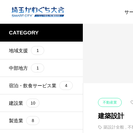
サ
CATEGORY
オリジナル
1
料金所
1
建設業
社員向け第一印象ト
地域支援
1
開発
1
1
レーニング
コンサル
1
網戸張替え
1
中部地方
1
南アフリカのソウル
1
整備
1
フード
宿泊・飲食サービス業
4
2025.08.04
トラック
1
除草
1
建築・電気設備工事な
不動産業
建設業
10
ど
家電
1
チルド惣菜
1
建築設計
製造業
8
胡蝶蘭
1
マット
1
築設計全般
,
不