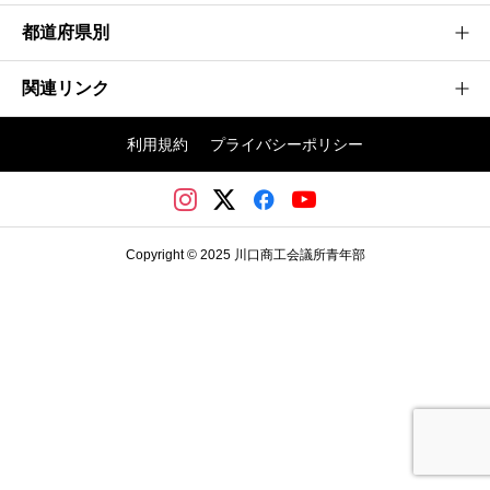
都道府県別
建設業
製造業
関連リンク
茨城県
情報通信業
神奈川県
利用規約
プライバシーポリシー
不動産業
埼玉かわぐち大会
群馬県
その他
日本商工会議所青年部
埼玉県
川口商工会議所
千葉県
Copyright © 2025 川口商工会議所青年部
川口商工会議所青年部
東京都
栃木県