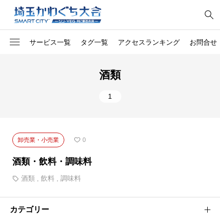
サービス一覧
タグ一覧
アクセスランキング
お問合せ
1
オリジナル
料金所
酒類
社員向け第一印象トレー
1
開発
1
ング
1
コンサル
網戸張替え
1
南アフリカのソウルフード
整備
卸売業・小売業
0
1
トラック
除草
酒類・飲料・調味料
1
家電
チルド惣菜
酒類
,
飲料
,
調味料
1
胡蝶蘭
マット
カテゴリー