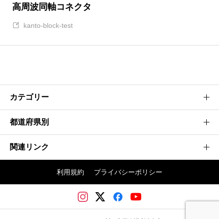
高周波同軸コネクタ
kanto-block-test
カテゴリー
都道府県別
建設業
製造業
関連リンク
茨城県
情報通信業
神奈川県
利用規約
プライバシーポリシー
不動産業
埼玉かわぐち大会
群馬県
その他
日本商工会議所青年部
埼玉県
川口商工会議所
千葉県