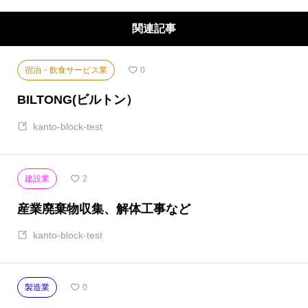
関連記事
宿泊・飲食サービス業
0
BILTONG(ビルトン）
kanto-block-test
建設業
2
産業廃棄物収集、解体工事など
kanto-block-test
製造業
0