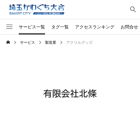
サービス一覧
タグ一覧
アクセスランキング
お問合せ
サービス
製造業
アクリルグッズ
1
オリジナル
料金所
社員向け第一印象トレー
1
開発
ング
1
コンサル
網戸張替え
1
南アフリカのソウルフード
整備
1
トラック
除草
1
家電
チルド惣菜
1
胡蝶蘭
マット