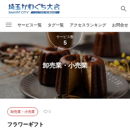
サービス一覧
タグ一覧
アクセスランキング
お問合せ
サービス数
5
1
オリジナル
料金所
社員向け第一印象トレー
1
開発
ング
卸売業・小売業
1
コンサル
網戸張替え
1
南アフリカのソウルフード
整備
1
トラック
除草
1
家電
チルド惣菜
卸売業・小売業
0
1
胡蝶蘭
マット
フラワーギフト