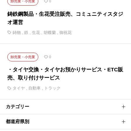
卸売業・小売業
0
鋳鉄鋼製品・生花受注販売、コミュニティスタジ
オ運営
鋳物
,
鉄
,
生花
,
胡蝶蘭
,
御祝花
卸売業・小売業
0
・タイヤ交換・タイヤお預かりサービス・ETC販
売、取り付けサービス
タイヤ
,
自動車
,
トラック
カテゴリー
都道府県別
建設業