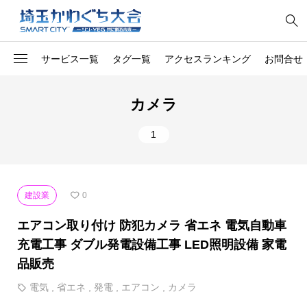
サービス一覧
タグ一覧
アクセスランキング
お問合せ
1
オリジナル
料金所
カメラ
社員向け第一印象トレー
1
開発
1
ング
1
コンサル
網戸張替え
1
南アフリカのソウルフード
整備
建設業
0
1
トラック
除草
エアコン取り付け 防犯カメラ 省エネ 電気自動車
1
家電
チルド惣菜
充電工事 ダブル発電設備工事 LED照明設備 家電
品販売
1
胡蝶蘭
マット
電気
,
省エネ
,
発電
,
エアコン
,
カメラ