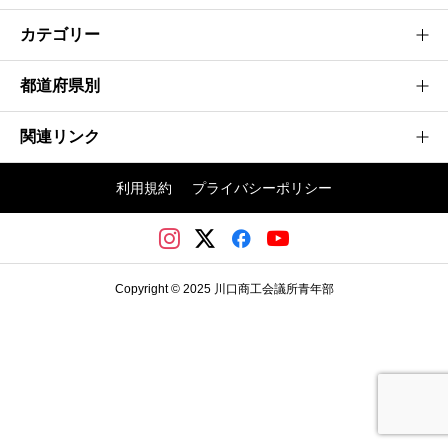
カテゴリー
都道府県別
建設業
製造業
関連リンク
茨城県
情報通信業
神奈川県
利用規約
プライバシーポリシー
不動産業
埼玉かわぐち大会
群馬県
その他
日本商工会議所青年部
埼玉県
川口商工会議所
千葉県
Copyright © 2025 川口商工会議所青年部
川口商工会議所青年部
東京都
栃木県