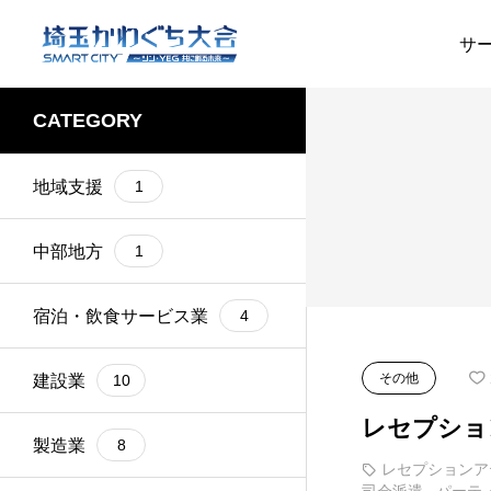
サ
CATEGORY
オリジナル
1
料金所
1
建設業
社員向け第一印象ト
地域支援
1
開発
1
1
レーニング
コンサル
1
網戸張替え
1
中部地方
1
南アフリカのソウル
1
整備
1
フード
宿泊・飲食サービス業
4
2025.08.04
トラック
1
除草
1
建築・電気設備工事な
その他
建設業
10
ど
家電
1
チルド惣菜
1
レセプショ
製造業
8
胡蝶蘭
1
マット
1
レセプションア
司会派遣
,
パーテ