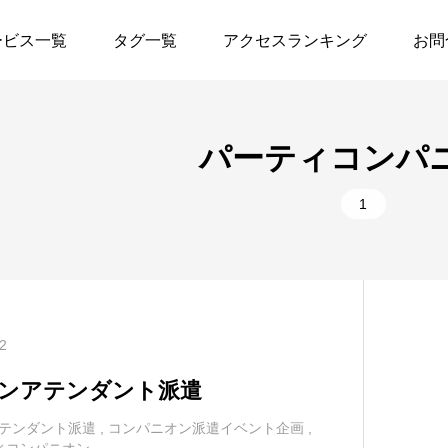
ービス一覧
タグ一覧
アクセスランキング
お問
保守
2
生命保険
パーティコンパ
生保・損保各社
1
階段通路すべり止め
1
高たんぱく低脂肪
1
登記
鋳造用木型
1
自動車保険
家族葬
1
歯車
2
御祝花
1
飲食
ンアテンダント派遣
リフォーム
1
築設計全般
テンダント派遣
,
コンパニオン派遣イベント企画
,
ィコンパニオン