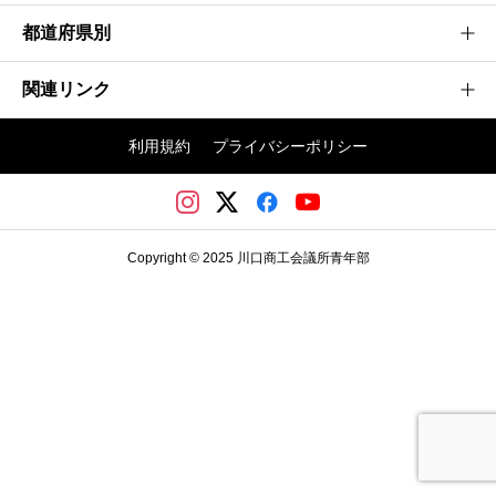
都道府県別
建設業
製造業
関連リンク
茨城県
情報通信業
神奈川県
利用規約
プライバシーポリシー
不動産業
埼玉かわぐち大会
群馬県
その他
日本商工会議所青年部
埼玉県
川口商工会議所
千葉県
Copyright © 2025 川口商工会議所青年部
川口商工会議所青年部
東京都
栃木県