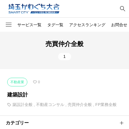
サービス一覧
タグ一覧
アクセスランキング
お問合せ
1
オリジナル
料金所
売買仲介全般
社員向け第一印象トレー
1
開発
1
ング
1
コンサル
網戸張替え
1
南アフリカのソウルフード
整備
不動産業
0
1
トラック
除草
建築設計
1
家電
チルド惣菜
築設計全般
,
不動産コンサル
,
売買仲介全般
,
FP業務全般
1
胡蝶蘭
マット
カテゴリー