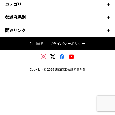
カテゴリー
都道府県別
建設業
製造業
関連リンク
茨城県
情報通信業
神奈川県
利用規約
プライバシーポリシー
不動産業
埼玉かわぐち大会
群馬県
その他
日本商工会議所青年部
埼玉県
川口商工会議所
千葉県
Copyright © 2025 川口商工会議所青年部
川口商工会議所青年部
東京都
栃木県