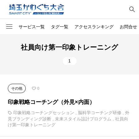
サービス一覧
タグ一覧
アクセスランキング
お問合せ
1
オリジナル
料金所
社員向け第一印象トレーニング
社員向け第一印象トレー
1
開発
1
ング
1
コンサル
網戸張替え
1
南アフリカのソウルフード
整備
その他
0
1
トラック
除草
印象戦略コーチング（外見×内面）
1
家電
チルド惣菜
印象戦略コーチングセッション
,
脳科学コーチング研修
,
外
見ブランディング診断
,
未来スタイル設計プログラム
,
社員向
1
胡蝶蘭
マット
け第一印象トレーニング