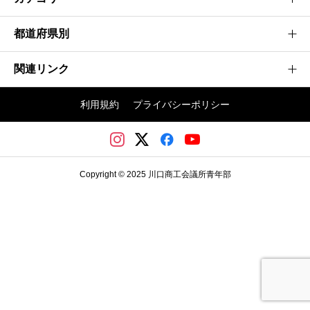
都道府県別
建設業
製造業
関連リンク
茨城県
情報通信業
神奈川県
利用規約
プライバシーポリシー
不動産業
埼玉かわぐち大会
群馬県
その他
日本商工会議所青年部
埼玉県
川口商工会議所
千葉県
Copyright © 2025 川口商工会議所青年部
川口商工会議所青年部
東京都
栃木県