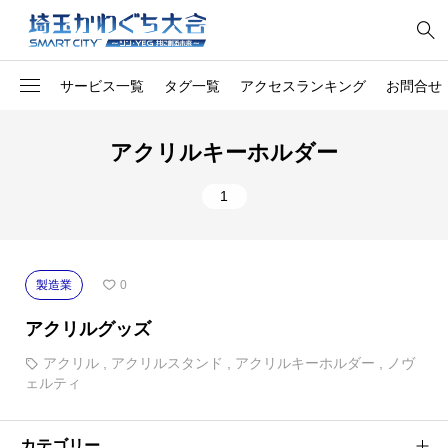
サービス一覧
タグ一覧
アクセスランキング
お問合せ
1
オリジナル
料金所
アクリルキーホルダー
社員向け第一印象トレー
1
開発
1
ング
1
コンサル
網戸張替え
1
南アフリカのソウルフード
整備
製造業
0
1
トラック
除草
アクリルグッズ
1
家電
チルド惣菜
アクリル
,
アクリルスタンド
,
アクリルキーホルダー
,
ノヴ
ェルティ
1
胡蝶蘭
マット
カテゴリー